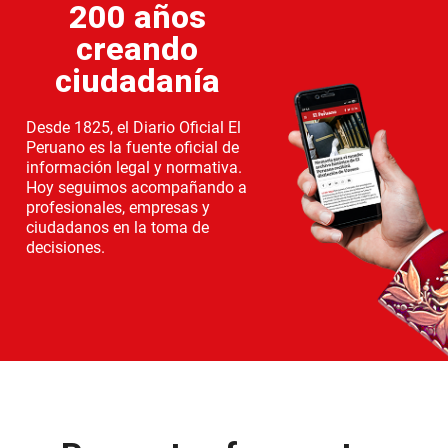
200 años
creando
ciudadanía
Desde 1825, el Diario Oficial El
Peruano es la fuente oficial de
información legal y normativa.
Hoy seguimos acompañando a
profesionales, empresas y
ciudadanos en la toma de
decisiones.