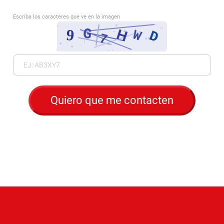
Escriba los caracteres que ve en la imagen
G
9
H
W
D
7
Quiero que me contacten