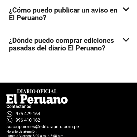
expand_more
¿Cómo puedo publicar un aviso en
El Peruano?
expand_more
¿Dónde puedo comprar ediciones
pasadas del diario El Peruano?
Contáctanos
975 479 164
996 410 162
suscripciones@editoraperu.com.pe
Horario de atención:
Lunes a Viernes: 8:00 a.m. a 5:00 p.m.