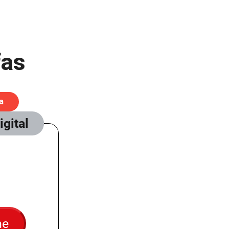
fas
a
igital
me