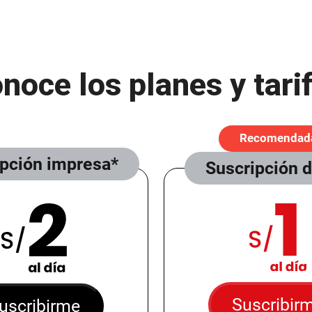
noce los planes y tari
Recomendad
ipción impresa*
Suscripción d
Suscribir
uscribirme