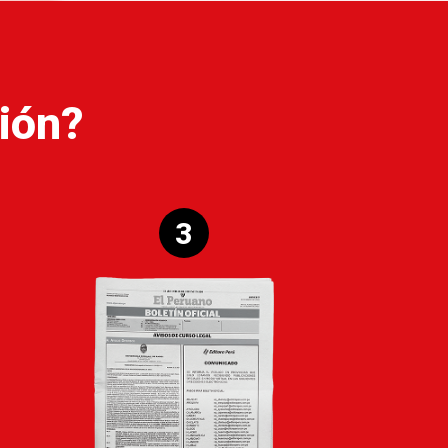
ión?
3