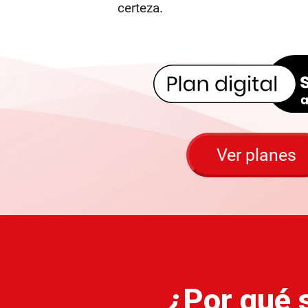
certeza.
Ver planes
¿Por qué s