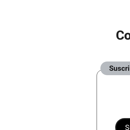
Co
Suscr
S