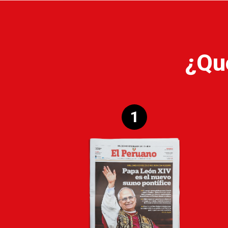
¿Qu
1