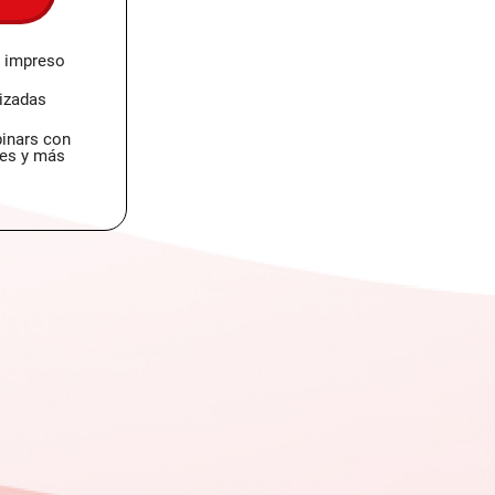
o impreso
izadas
inars con
les y más