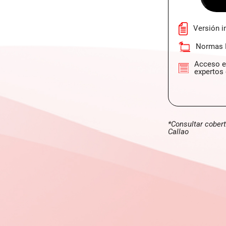
Versión i
Normas L
Acceso e
expertos
*Consultar cober
Callao